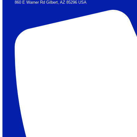
860 E Warner Rd Gilbert, AZ 85296 USA